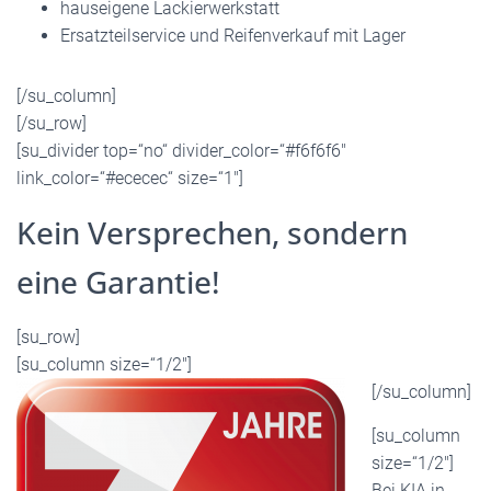
hauseigene Lackierwerkstatt
Ersatzteilservice und Reifenverkauf mit Lager
[/su_column]
[/su_row]
[su_divider top=“no“ divider_color=“#f6f6f6″
link_color=“#ececec“ size=“1″]
Kein Versprechen, sondern
eine Garantie!
[su_row]
[su_column size=“1/2″]
[/su_column]
[su_column
size=“1/2″]
Bei KIA in